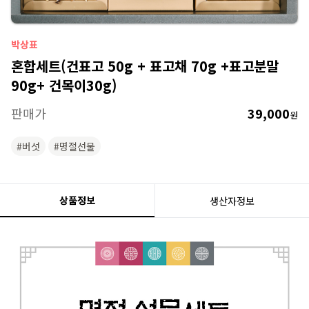
박상표
혼합세트(건표고 50g + 표고채 70g +표고분말
90g+ 건목이30g)
판매가
39,000
원
#버섯
#명절선물
상품정보
생산자정보