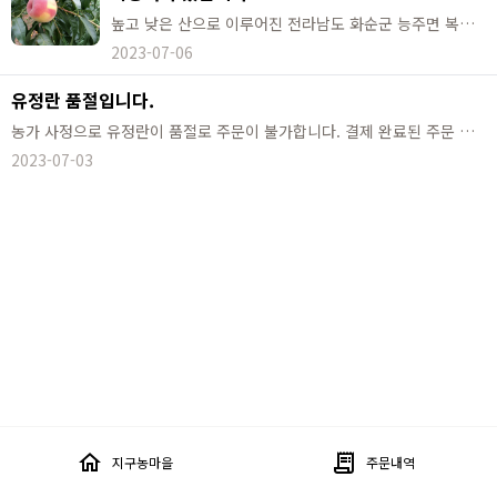
높고 낮은 산으로 이루어진 전라남도 화순군 능주면 복숭아 꽃이 많이 피는 복사골에서 맛있는 복숭아가 왔습니다. 복숭아는 화순군 대표농산물로 지정될 정도로 크고 맛있게 자라기로 유명한 지역입니다. 하나하나 직접 기르고 보살펴 당도가 높고 아삭함이 일품인 복사골에서 자란 복숭아는 한번 드셔보신 분들은 꾸준하게 방문을 해주시는 맛있는 복숭아입니다. 철에 맞는 달콤하고 아삭한 복숭아를 만나보세요.
2023-07-06
유정란 품절입니다.
농가 사정으로 유정란이 품절로 주문이 불가합니다. 결제 완료된 주문 건은 수령하실 수 있습니다. 7월 17일부터 판매가 가능합니다. 양해 부탁드립니다.
2023-07-03
home
receipt_long
지구농마을
주문내역